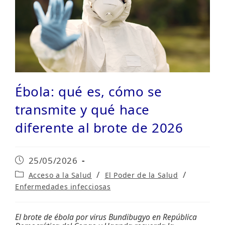
Ébola: qué es, cómo se
transmite y qué hace
diferente al brote de 2026
Publicación
25/05/2026
de
Categoría
/
/
Acceso a la Salud
El Poder de la Salud
la
de
Enfermedades infecciosas
entrada:
la
entrada:
El brote de ébola por virus Bundibugyo en República