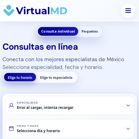
Saltar
al
Consulta individual
Paquetes
contenido
Consultas en línea
Conecta con los mejores especialistas de México
Selecciona especialidad, fecha y horario.
Elige tu horario
Elige tu especialista
ESPECIALIDAD
Error al cargar, intenta recargar
ESPECIALISTA
FECHA Y HORA
Asignación automática
Selecciona día y horario