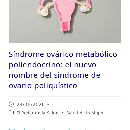
Síndrome ovárico metabólico
poliendocrino: el nuevo
nombre del síndrome de
ovario poliquístico
Publicación
23/06/2026
de
Categoría
/
El Poder de la Salud
⁠Salud de la Mujer
la
de
entrada:
la
entrada: