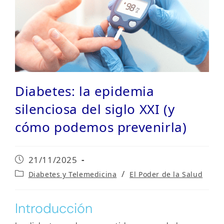
Diabetes: la epidemia
silenciosa del siglo XXI (y
cómo podemos prevenirla)
Publicación
21/11/2025
de
Categoría
/
Diabetes y Telemedicina
El Poder de la Salud
la
de
entrada:
la
entrada:
Introducción