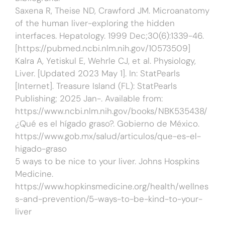
Saxena R, Theise ND, Crawford JM. Microanatomy
of the human liver-exploring the hidden
interfaces. Hepatology. 1999 Dec;30(6):1339-46.
[https://pubmed.ncbi.nlm.nih.gov/10573509]
Kalra A, Yetiskul E, Wehrle CJ, et al. Physiology,
Liver. [Updated 2023 May 1]. In: StatPearls
[Internet]. Treasure Island (FL): StatPearls
Publishing; 2025 Jan-. Available from:
https://www.ncbi.nlm.nih.gov/books/NBK535438/
¿Qué es el hígado graso?. Gobierno de México.
https://www.gob.mx/salud/articulos/que-es-el-
higado-graso
5 ways to be nice to your liver. Johns Hospkins
Medicine.
https://www.hopkinsmedicine.org/health/wellnes
s-and-prevention/5-ways-to-be-kind-to-your-
liver