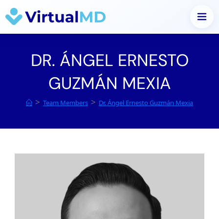
Saltar
al
DR. ÁNGEL ERNESTO
contenido
GUZMÁN MEXIA
>
>
Team Members
Dr. Ángel Ernesto Guzmán Mexia