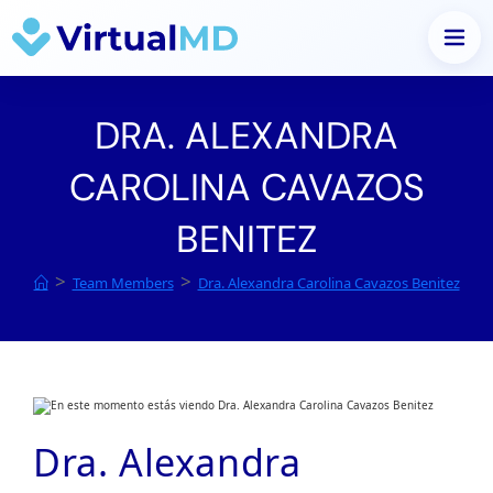
Saltar
al
DRA. ALEXANDRA
contenido
CAROLINA CAVAZOS
BENITEZ
>
>
Team Members
Dra. Alexandra Carolina Cavazos Benitez
Dra. Alexandra