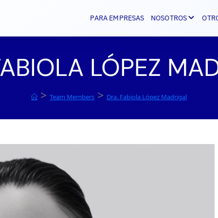
PARA EMPRESAS
NOSOTROS
OTR
FABIOLA LÓPEZ MA
>
>
Team Members
Dra. Fabiola López Madrigal