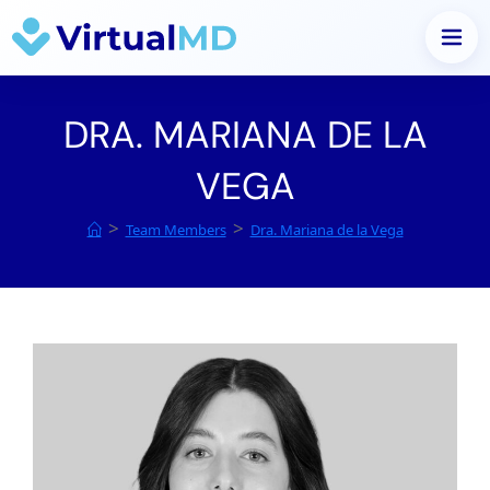
Saltar
al
DRA. MARIANA DE LA
contenido
VEGA
>
>
Team Members
Dra. Mariana de la Vega